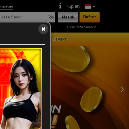
Rupiah
Tanpa Batas Sekarang Juga!!!
Daftar
Masuk
Lupa Kata Sandi ?
Berita
Promosi