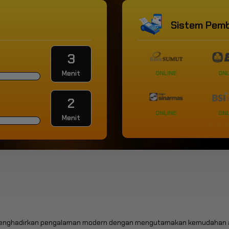
Sistem Pem
3
ONLINE
Menit
ONLINE
ONLINE
ONL
2
ONLINE
ONLINE
ONLINE
ONL
Menit
 menghadirkan pengalaman modern dengan mengutamakan kemudahan ak