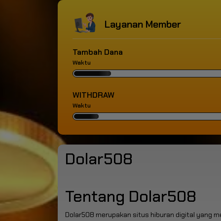
Layanan Member
Tambah Dana
Waktu
ONLINE
WITHDRAW
Waktu
ONLINE
Dolar508
Tentang Dolar508
Dolar508 merupakan situs hiburan digital yang