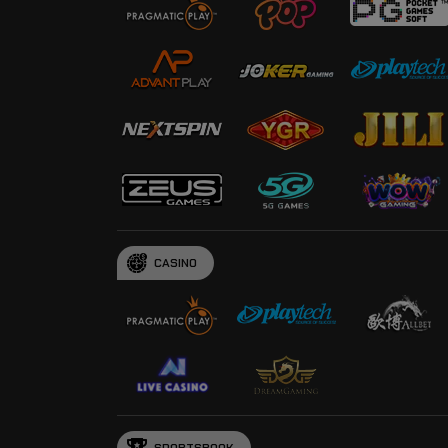
CASINO