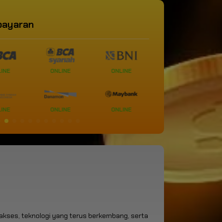
bayaran
INE
ONLINE
ONLINE
ONLINE
INE
ONLINE
ONLINE
ONLINE
ses, teknologi yang terus berkembang, serta