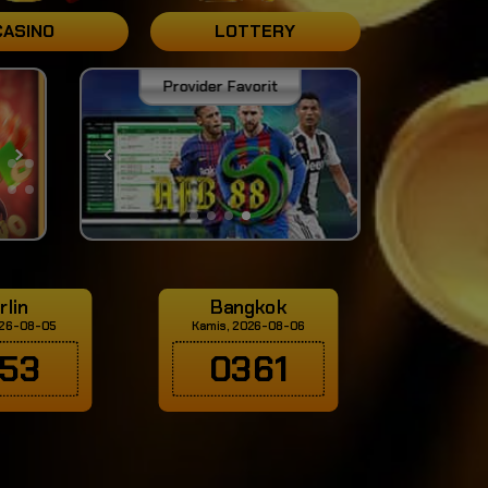
CASINO
LOTTERY
Provider Favorit
rlin
Bangkok
Bul
026-08-05
Kamis, 2026-08-06
Kamis, 
953
0361
7