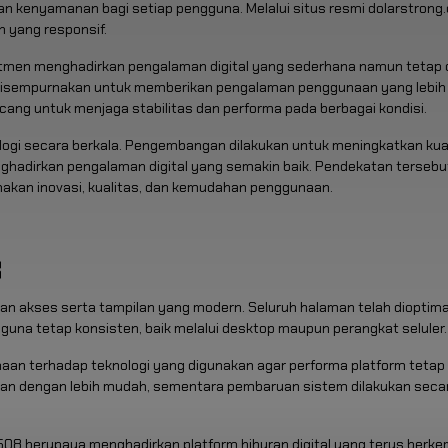
n kenyamanan bagi setiap pengguna. Melalui situs resmi dolarstrong.
n yang responsif.
men menghadirkan pengalaman digital yang sederhana namun tetap op
disempurnakan untuk memberikan pengalaman penggunaan yang lebih 
ncang untuk menjaga stabilitas dan performa pada berbagai kondisi.
ogi secara berkala. Pengembangan dilakukan untuk meningkatkan kua
ghadirkan pengalaman digital yang semakin baik. Pendekatan tersebu
akan inovasi, kualitas, dan kemudahan penggunaan.
8
an akses serta tampilan yang modern. Seluruh halaman telah diopti
una tetap konsisten, baik melalui desktop maupun perangkat seluler.
aan terhadap teknologi yang digunakan agar performa platform tetap s
dengan lebih mudah, sementara pembaruan sistem dilakukan secara 
r508 berupaya menghadirkan platform hiburan digital yang terus ber