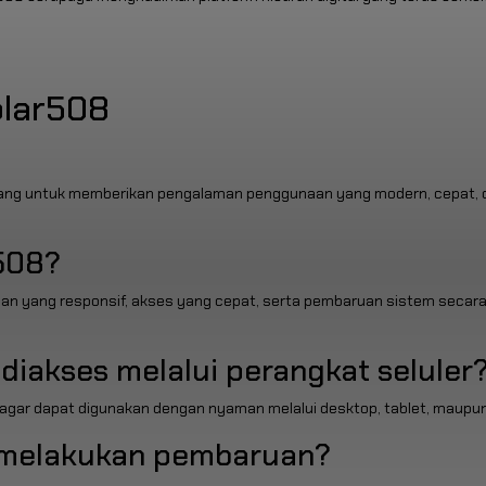
lar508
ancang untuk memberikan pengalaman penggunaan yang modern, cepat,
508?
lan yang responsif, akses yang cepat, serta pembaruan sistem seca
iakses melalui perangkat seluler
n agar dapat digunakan dengan nyaman melalui desktop, tablet, maup
 melakukan pembaruan?