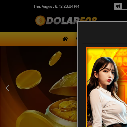
Thu, August 6, 12:23:05 PM
Slot
Live Game