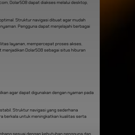
com, Dolar508 dapat diakses melalui desktop,
timal. Struktur navigasi dibuat agar mudah
nyaman. Pengguna dapat menjelajahi berbagai
litas layanan, mempercepat proses akses,
t menjadikan Dolar508 sebagai situs hiburan
malkan agar dapat digunakan dengan nyaman pada
tabil. Struktur navigasi yang sederhana
berkala untuk meningkatkan kualitas serta
kembang sesuai dengan kebutuhan pengguna dan