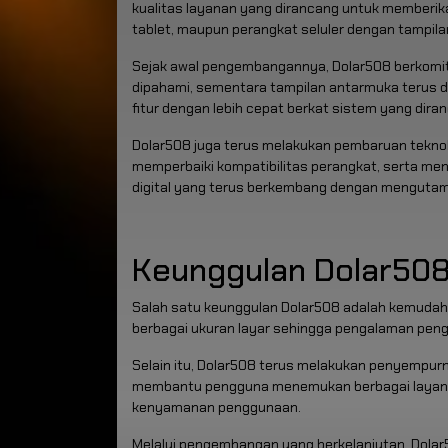
kualitas layanan yang dirancang untuk memberika
tablet, maupun perangkat seluler dengan tampila
Sejak awal pengembangannya, Dolar508 berkomit
dipahami, sementara tampilan antarmuka terus 
fitur dengan lebih cepat berkat sistem yang dira
Dolar508 juga terus melakukan pembaruan teknol
memperbaiki kompatibilitas perangkat, serta men
digital yang terus berkembang dengan mengutam
Keunggulan Dolar50
Salah satu keunggulan Dolar508 adalah kemudah
berbagai ukuran layar sehingga pengalaman pengg
Selain itu, Dolar508 terus melakukan penyempurn
membantu pengguna menemukan berbagai layanan 
kenyamanan penggunaan.
Melalui pengembangan yang berkelanjutan, Dola